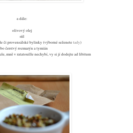
a dále:
olivový olej
sůl
lle či provensálské bylinky (výborné seženete
tady
)
bo čerstvý rozmarýn a tymián
bule, mně v ratatouille nechybí, vy si jí dodejte ad libitum