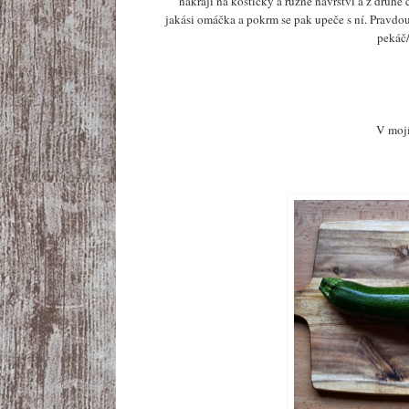
nakrájí na kostičky a různě navrství a z druhé č
jakási omáčka a pokrm se pak upeče s ní. Pravdou
pekáč/
V mojí