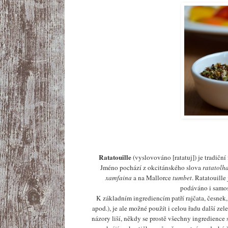
Ratatouille
(vyslovováno [ratatuj]) je tradičn
Jméno pochází z okcitánského
slova
ratatolh
xamfaina
a na Mallorce
tumbet
. Ratatouille
podáváno i samos
K základním ingrediencím patří rajčata, česnek,
apod.), je ale možné použít i celou řadu další z
názory liší, někdy se prostě všechny ingredience 