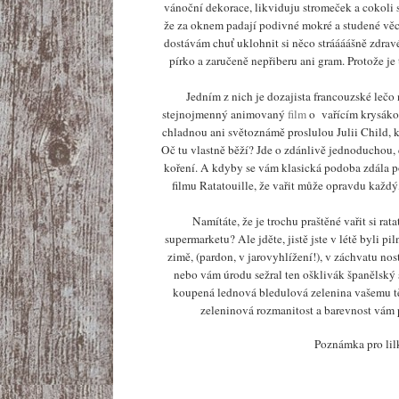
vánoční dekorace, likviduju stromeček a cokoli s
že za oknem padají podivné mokré a studené věci 
dostávám chuť uklohnit si něco stráááášně zdrav
pírko a zaručeně nepřiberu ani gram. Protože 
Jedním z nich je dozajista francouzské lečo
stejnojmenný animovaný
film
o vařícím krysákovi
chladnou ani světoznámě proslulou Julii Child, k
Oč tu vlastně běží? Jde o zdánlivě jednoduchou,
koření. A kdyby se vám klasická podoba zdála po
filmu Ratatouille, že vařit může opravdu každý
Namítáte, že je trochu praštěné vařit si rat
supermarketu? Ale jděte, jistě jste v létě byli pi
zimě, (pardon, v jarovyhlížení!), v záchvatu nos
nebo vám úrodu sežral ten ošklivák španělský s
koupená lednová bledulová zelenina vašemu t
zeleninová rozmanitost a barevnost vám 
Poznámka pro l