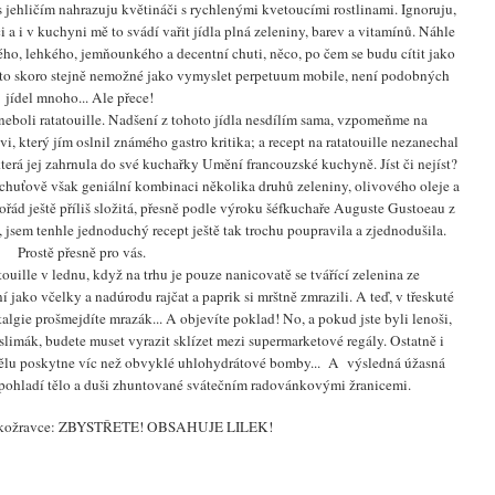
 jehličím nahrazuju květináči s rychlenými kvetoucími rostlinami. Ignoruju,
a i v kuchyni mě to svádí vařit jídla plná zeleniny, barev a vitamínů.
Náhle
ého, lehkého, jemňounkého a decentní chuti, něco, po čem se budu cítit jako
je to skoro stejně nemožné jako vymyslet perpetuum mobile, není podobných
jídel mnoho... Ale přece!
 neboli ratatouille. Nadšení z tohoto jídla nesdílím sama, vzpomeňme na
, který jím oslnil známého gastro kritika; a recept na ratatouille nezanechal
terá jej zahrnula do své kuchařky Umění francouzské kuchyně. Jíst či nejíst?
 chuťově však geniální kombinaci několika druhů zeleniny, olivového oleje a
řád ještě příliš složitá, přesně podle výroku šéfkuchaře Auguste Gustoeau z
, jsem tenhle jednoduchý recept ještě tak trochu poupravila a zjednodušila.
Prostě přesně pro vás.
atouille v lednu, když na trhu je pouze nanicovatě se tvářící zelenina ze
lní jako včelky a nadúrodu rajčat a paprik si mrštně zmrazili. A teď, v třeskuté
talgie prošmejdíte mrazák... A objevíte poklad! No, a pokud jste byli lenoši,
limák, budete muset vyrazit sklízet mezi supermarketové regály. Ostatně i
ělu poskytne víc než obvyklé uhlohydrátové bomby... A výsledná úžasná
pohladí tělo a duši zhuntované svátečním radovánkovými žranicemi.
ilkožravce: ZBYSTŘETE! OBSAHUJE LILEK!