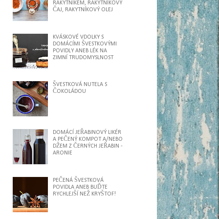
RAKYTNÍKEM, RAKYTNÍKOVÝ
ČAJ, RAKYTNÍKOVÝ OLEJ
KVÁSKOVÉ VDOLKY S
DOMÁCÍMI ŠVESTKOVÝMI
POVIDLY ANEB LÉK NA
ZIMNÍ TRUDOMYSLNOST
ŠVESTKOVÁ NUTELA S
ČOKOLÁDOU
DOMÁCÍ JEŘABINOVÝ LIKÉR
A PEČENÝ KOMPOT A/NEBO
DŽEM Z ČERNÝCH JEŘABIN -
ARONIE
PEČENÁ ŠVESTKOVÁ
POVIDLA ANEB BUĎTE
RYCHLEJŠÍ NEŽ KRYŠTOF!