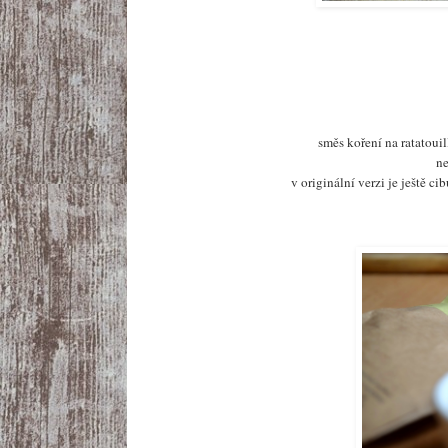
směs koření na ratatoui
ne
v originální verzi je ještě ci