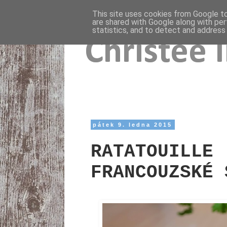
This site uses cookies from Google to 
are shared with Google along with per
statistics, and to detect and address
Christee 
pátek 9. ledna 2015
RATATOUILLE 
FRANCOUZSKÉ 