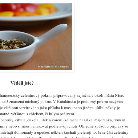
Věděli jste?
í francouzský zeleninový pokrm, připravovaný zejména v okolí města Nice.
a
, což znamená míchaný pokrm. V Katalánsku je podobný pokrm nazýván
 je většinou servírováno jako příloha k masu nebo jinému jídlu, někdy je
tatně, většinou s chlebem, či bílým pečivem.
 papriky, cibule, cuketa, lilek a koření (zejména bazalka, majoránka, tymián
eleniny nebo si směs namixovat podle svojí chuti. Ohledně způsobu přípravy se
smíchají dohromady a upečou, někteří kuchaři preferují to, že se část zeleniny