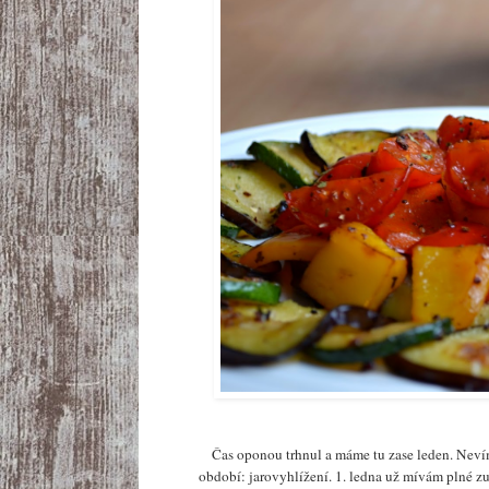
Čas oponou trhnul a máme tu zase leden. Nevím
období: jarovyhlížení. 1. ledna už mívám plné z