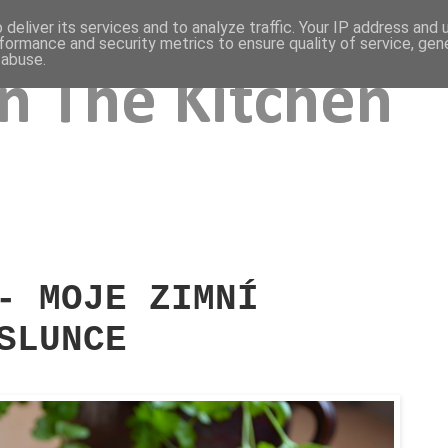
deliver its services and to analyze traffic. Your IP address and
formance and security metrics to ensure quality of service, ge
 abuse.
In The Kitchen
- MOJE ZIMNÍ
SLUNCE