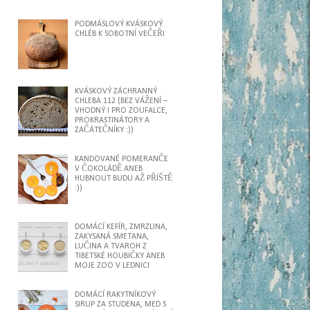
PODMÁSLOVÝ KVÁSKOVÝ
CHLÉB K SOBOTNÍ VEČEŘI
KVÁSKOVÝ ZÁCHRANNÝ
CHLEBA 112 (BEZ VÁŽENÍ –
VHODNÝ I PRO ZOUFALCE,
PROKRASTINÁTORY A
ZAČÁTEČNÍKY :))
KANDOVANÉ POMERANČE
V ČOKOLÁDĚ ANEB
HUBNOUT BUDU AŽ PŘÍŠTĚ
:))
DOMÁCÍ KEFÍR, ZMRZLINA,
ZAKYSANÁ SMETANA,
LUČINA A TVAROH Z
TIBETSKÉ HOUBIČKY ANEB
MOJE ZOO V LEDNICI
DOMÁCÍ RAKYTNÍKOVÝ
SIRUP ZA STUDENA, MED S