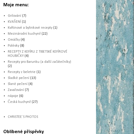
Moje menu:
Grilování
(7)
KVAŠENÍ
(1)
Květinové a bylinkové recepty
(1)
Mezinárodní kuchyně
(22)
Omáčky
(4)
Polévky
(8)
RECEPTY Z KEFÍRU Z TIBETSKÉ KEFÍROVÉ
HOUBIČKY
(4)
Recepty pro Barunku (a další začátečníky)
(2)
Recepty z beletrie
(1)
Sladké pečení
(13)
Slané pečení
(4)
Zavařování
(7)
nápoje
(6)
Česká kuchyně
(27)
CHRISTEE´S PHOTOS
Oblíbené příspěvky