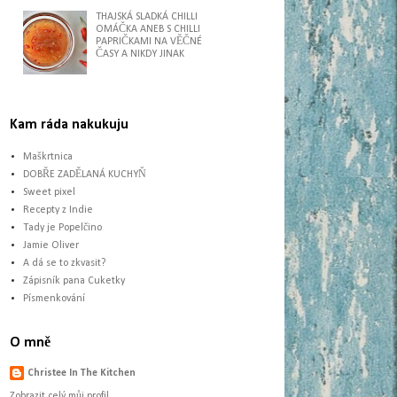
THAJSKÁ SLADKÁ CHILLI
OMÁČKA ANEB S CHILLI
PAPRIČKAMI NA VĚČNÉ
ČASY A NIKDY JINAK
Kam ráda nakukuju
Maškrtnica
DOBŘE ZADĚLANÁ KUCHYŇ
Sweet pixel
Recepty z Indie
Tady je Popelčino
Jamie Oliver
A dá se to zkvasit?
Zápisník pana Cuketky
Písmenkování
O mně
Christee In The Kitchen
Zobrazit celý můj profil