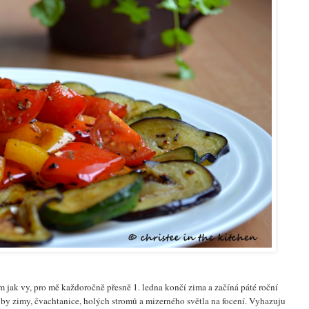
 jak vy, pro mě každoročně přesně 1. ledna končí zima a začíná páté roční
uby zimy, čvachtanice, holých stromů a mizerného světla na focení. Vyhazuju